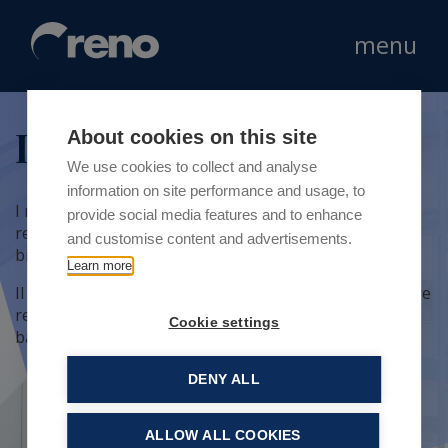
menu
I nostri clienti
About cookies on this site
We use cookies to collect and analyse
information on site performance and usage, to
I nostri clienti sono i migliori player del mondo del
provide social media features and to enhance
retail. Ogni giorno ci impegniamo a soddisfare i loro
and customise content and advertisements.
bisogni con attenzione, precisione e riservatezza.
Learn more
Il nostro approccio ci ha permesso, infatti, di instaurare
relazioni durature negli anni con tutti gli stakeholder,
Cookie settings
basate sul rispetto e la fiducia.
DENY ALL
ALLOW ALL COOKIES