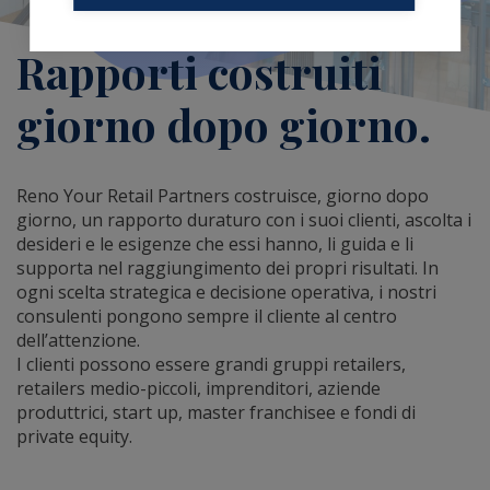
Rapporti costruiti
giorno dopo giorno.
Reno Your Retail Partners costruisce, giorno dopo
giorno, un rapporto duraturo con i suoi clienti, ascolta i
desideri e le esigenze che essi hanno, li guida e li
supporta nel raggiungimento dei propri risultati. In
ogni scelta strategica e decisione operativa, i nostri
consulenti pongono sempre il cliente al centro
dell’attenzione.
I clienti possono essere grandi gruppi retailers,
retailers medio-piccoli, imprenditori, aziende
produttrici, start up, master franchisee e fondi di
private equity.