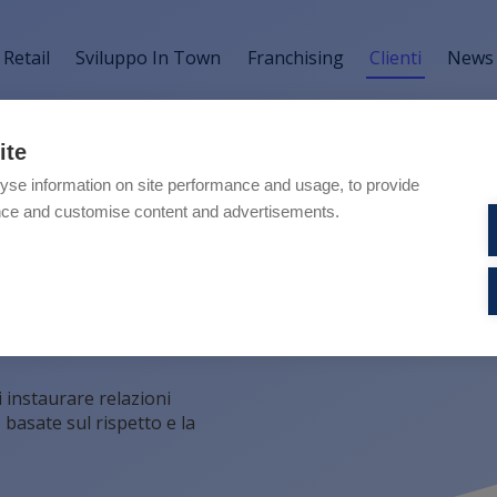
Retail
Sviluppo In Town
Franchising
Clienti
News
ite
nti
yse information on site performance and usage, to provide
nce and customise content and advertisements.
do del retail. Ogni giorno ci
attenzione, precisione e
i instaurare relazioni
 basate sul rispetto e la