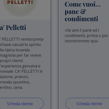
Come vuoi…
pane &
condimenti
a’ Pelletti
«Se ami il pane ed i
condimenti, prima o poi 
’ PELLETTI reinterpreta
incontreremo qui».
 chiave casual lo spirito
lla tipica locanda
magnola per far vivere
 propri clienti
’esperienza genuina e
nviviale. CA’ PELLETTI è
lazione, pranzo,
renda spuntino,
eritivo, cena.
Scheda cliente
Scheda cliente