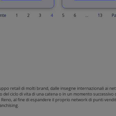
nte
1
2
3
4
5
6
…
13
Pa
po retail di molti brand, dalle insegne internazionali ai netwo
zio del ciclo di vita di una catena o in un momento successiv
eno, al fine di espandere il proprio network di punti vendita
ranchising.