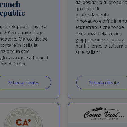
runch
dal desiderio di proporr
qualcosa di
epublic
profondamente
innovativo e difficilment
unch Republic nasce a
etichettabile che fonde
ne 2016 quando il suo
l’eleganza della cucina
ndatore, Marco, decide
giapponese con la cura
 portare in Italia la
per il cliente, la cultura e
lazione in stile
stile italiani.
glosassone e a farne il
nto di forza.
Scheda cliente
Scheda cliente