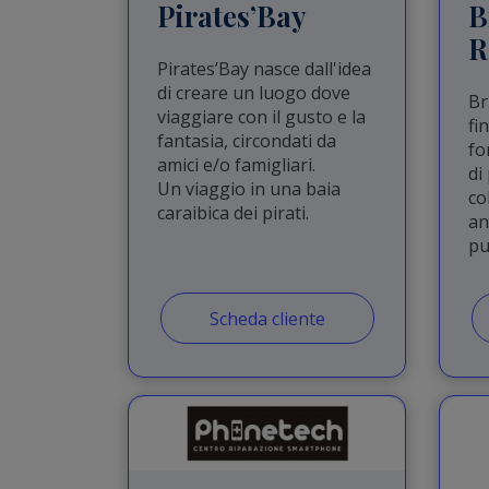
Pirates’Bay
B
R
Pirates’Bay nasce dall'idea
di creare un luogo dove
Br
viaggiare con il gusto e la
fi
fantasia, circondati da
fo
amici e/o famigliari.
di
Un viaggio in una baia
co
caraibica dei pirati.
an
pu
Scheda cliente