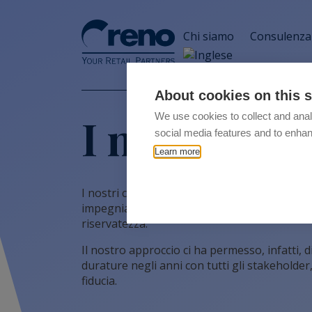
Chi siamo
Consulenza 
About cookies on this s
I nostri clie
We use cookies to collect and anal
social media features and to enha
Learn more
I nostri clienti sono i migliori player del mon
impegniamo a soddisfare i loro bisogni con 
riservatezza.
Il nostro approccio ci ha permesso, infatti, d
durature negli anni con tutti gli stakeholder,
fiducia.